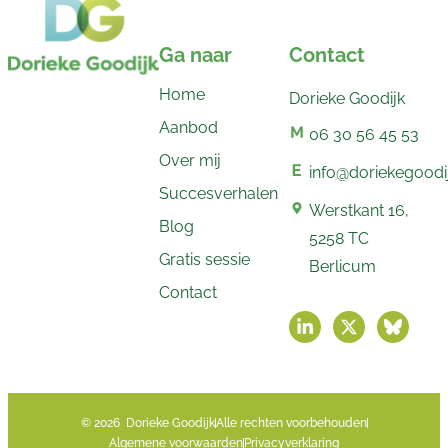
Ga naar
Contact
Home
Dorieke Goodijk
Aanbod
06 30 56 45 53
Over mij
info@doriekegoodij
Succesverhalen
Werstkant 16,
Blog
5258 TC
Gratis sessie
Berlicum
Contact
© 2026 Dorieke Goodijk
Alle rechten voorbehouden
Algemene voorwaarden
Privacyverklaring