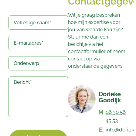
Contactgegev
Wil je graag bespreken
hoe mijn expertise voor
jou van waarde kan zijn?
Stuur me dan een
berichtje via het
contactformulier of neem
contact op via
onderstaande gegevens.
Dorieke
Goodijk
06 30 56
45 53
info@dorieke